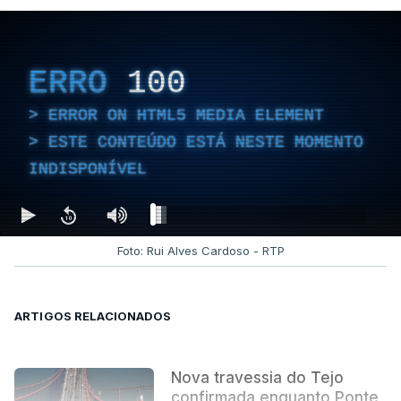
ERRO
100
ERROR ON HTML5 MEDIA ELEMENT
ESTE CONTEÚDO ESTÁ NESTE MOMENTO
INDISPONÍVEL
Foto: Rui Alves Cardoso - RTP
ARTIGOS RELACIONADOS
Nova travessia do Tejo
confirmada enquanto Ponte