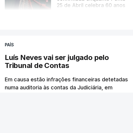
25 de Abril celebra 60 anos
atualizado 6 Agosto 2026, 13:02
VER MAIS
PAÍS
Luís Neves vai ser julgado pelo
Tribunal de Contas
Em causa estão infrações financeiras detetadas
numa auditoria às contas da Judiciária, em
2023, quando o agora ministro da Administração
Interna era diretor-nacional daquela polícia.
36 min.
Rita Soares - RTP Antena 1
/