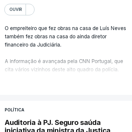
OUVIR
O empreiteiro que fez obras na casa de Luís Neves
também fez obras na casa do ainda diretor
financeiro da Judiciária.
A informação é avançada pela CNN Portugal, que
cita vários vizinhos deste alto quadro da polícia.
VER MAIS
Foi o diretor financeiro, Álvaro Pires, que assumiu a
responsabilidade de sugerir as instalações da
Construbarcelos para acolher um atrelado
POLÍTICA
apreendido numa operação de droga.
Auditoria à PJ. Seguro saúda
iniciativa da ministra da Justiça