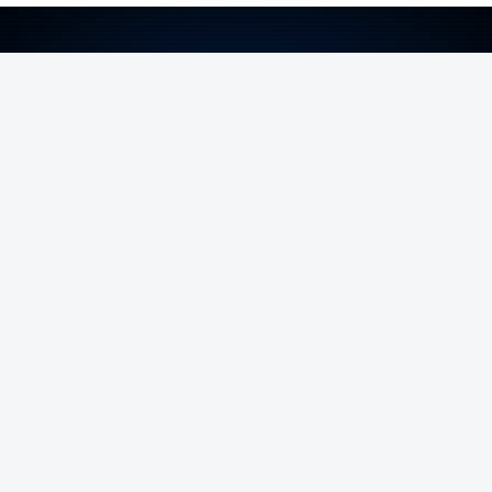
ERRO
100
ERROR ON HTML5 MEDIA ELEMENT
ESTE CONTEÚDO ESTÁ NESTE MOMENTO
INDISPONÍVEL
Foto: Rui Alves Cardoso - RTP
ARTIGOS RELACIONADOS
Nova travessia do Tejo
confirmada enquanto Ponte