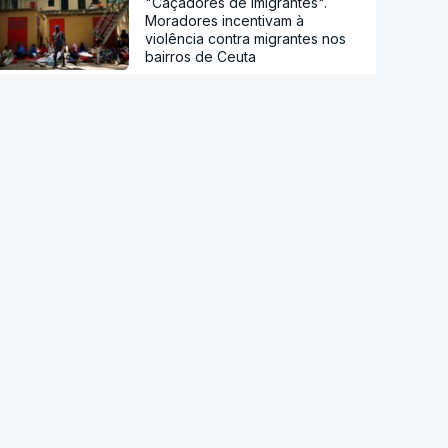
"Caçadores de imigrantes".
Moradores incentivam à
violência contra migrantes nos
bairros de Ceuta
Droga PJ. Cidadão indiano
encontrado morto estaria a
trabalhar com as autoridades
Conselho da Paz de Trump
emitiu contrato para construção
de base militar
Ataque ucraniano à Rússia com
número recorde de drones
Teerão anuncia acordo com
Omã sobre nova rota no estreito
de Ormuz