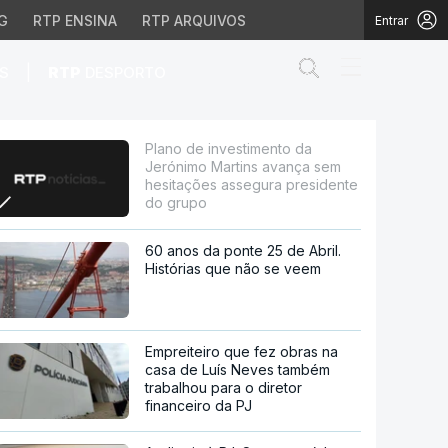
G
RTP ENSINA
RTP ARQUIVOS
Entrar
Abrir campo de
|
S
RTP
DESPORTO
ns avança sem hesitaçõ
Plano de investimento da
Jerónimo Martins avança sem
hesitações assegura presidente
do grupo
60 anos da ponte 25 de Abril.
Histórias que não se veem
Empreiteiro que fez obras na
casa de Luís Neves também
trabalhou para o diretor
financeiro da PJ