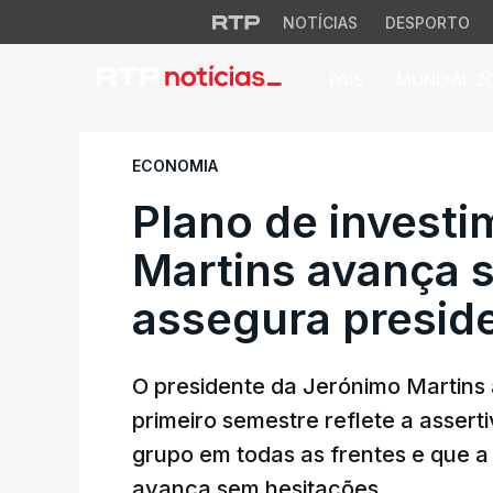
NOTÍCIAS
DESPORTO
PAÍS
MUNDIAL 2
Plano de investim
ECONOMIA
Plano de invest
Martins avança 
assegura presid
O presidente da Jerónimo Martins
primeiro semestre reflete a assert
grupo em todas as frentes e que 
avança sem hesitações.