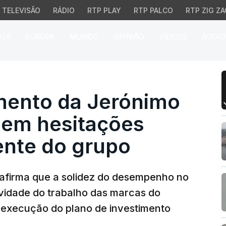
TELEVISÃO
RÁDIO
RTP PLAY
RTP PALCO
RTP ZIG ZA
026
EUROPA
MUNDO
OPINIÃO
VÍDEOS
ÁUDIO
ento da Jerónimo Marti
imento da Jerónimo
sem hesitações
ente do grupo
 afirma que a solidez do desempenho no
ividade do trabalho das marcas do
a execução do plano de investimento