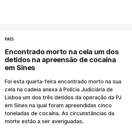
A intenção era que os resultados fossem
VER MAIS
publicados no dia seguinte (sexta-feira), o que
poderá não acontecer.
PAÍS
No domingo, estavam concluídos cerca de 50 por
cento dos mais de 20 mil pedidos de reapreciação,
Encontrado morto na cela um dos
mas Cristina Mota, porta-voz da Missão Escola
detidos na apreensão de cocaína
Pública, tem dúvidas de que o processo esteja
em Sines
concluído a tempo.
Foi esta quarta-feira encontrado morto na sua
cela na cadeia anexa à Polícia Judiciária de
"Durante o fim de semana e nos últimos dias,
Lisboa um dos três detidos da operação da PJ
apercebamo-nos que ainda estão a ser
em Sines na qual foram apreendidas cinco
convocados professores para reapreciações"
,
toneladas de cocaína. As circunstâncias da
disse a professora à agência Lusa.
"Será
morte estão a ser averiguadas.
praticamente impossível termos a totalidade
das reapreciações na sexta-feira".