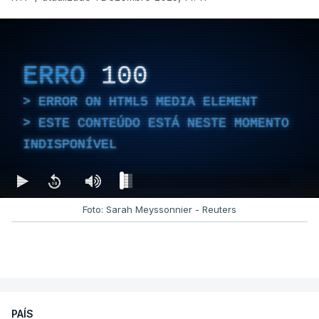
ERRO
100
ERROR ON HTML5 MEDIA ELEMENT
ESTE CONTEÚDO ESTÁ NESTE MOMENTO
INDISPONÍVEL
Foto: Sarah Meyssonnier - Reuters
PAÍS