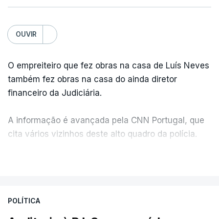
OUVIR
O empreiteiro que fez obras na casa de Luís Neves
também fez obras na casa do ainda diretor
financeiro da Judiciária.
A informação é avançada pela CNN Portugal, que
cita vários vizinhos deste alto quadro da polícia.
VER MAIS
Foi o diretor financeiro, Álvaro Pires, que assumiu a
responsabilidade de sugerir as instalações da
Construbarcelos para acolher um atrelado
POLÍTICA
apreendido numa operação de droga.