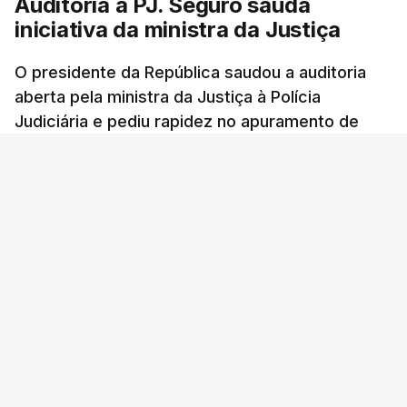
Auditoria à PJ. Seguro saúda
iniciativa da ministra da Justiça
O presidente da República saudou a auditoria
aberta pela ministra da Justiça à Polícia
Judiciária e pediu rapidez no apuramento de
resultados. António José Seguro avisou que
cabe a todos os que ocupam cargos públicos
defenderem as instituições democráticas.
RTP
/
6 Agosto 2026, 20:23
ERRO
100
ERROR ON HTML5 MEDIA ELEMENT
ESTE CONTEÚDO ESTÁ NESTE MOMENTO