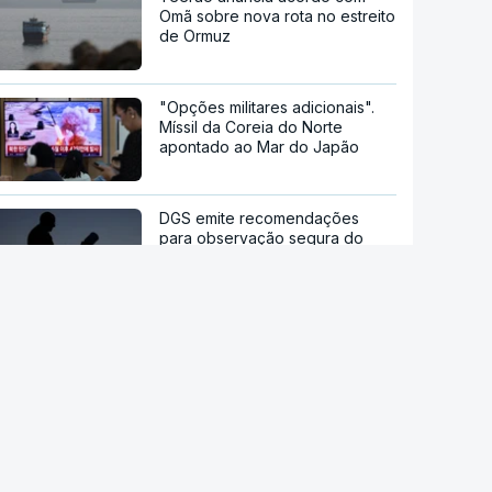
Omã sobre nova rota no estreito
de Ormuz
"Opções militares adicionais".
Míssil da Coreia do Norte
apontado ao Mar do Japão
DGS emite recomendações
para observação segura do
eclipse solar
Remoinhos no Sol baralham
satélites
Hipertensão, diabetes e tabaco.
Cientistas identificam três
fatores a controlar para atrasar