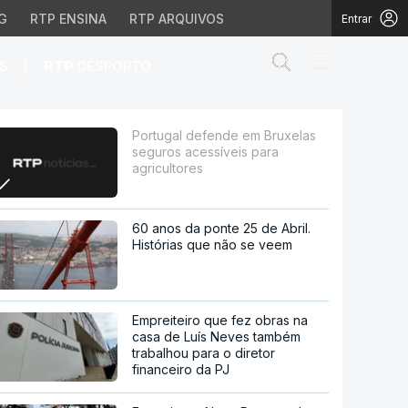
G
RTP ENSINA
RTP ARQUIVOS
Entrar
Abrir campo de
|
S
RTP
DESPORTO
ssíveis para agricultor
Portugal defende em Bruxelas
seguros acessíveis para
agricultores
60 anos da ponte 25 de Abril.
Histórias que não se veem
Empreiteiro que fez obras na
casa de Luís Neves também
trabalhou para o diretor
financeiro da PJ