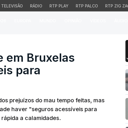
TELEVISÃO
RÁDIO
RTP PLAY
RTP PALCO
RTP ZIG ZA
026
EUROPA
MUNDO
OPINIÃO
VÍDEOS
ÁUDIO
m Bruxelas seguros ace
e em Bruxelas
is para
dos prejuízos do mau tempo feitas, mas
idade haver "seguros acessíveis para
 rápida a calamidades.