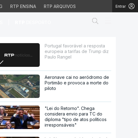
G
RTP ENSINA
RTP ARQUIVOS
Entrar
Abrir campo de
|
S
RTP
DESPORTO
arifas de Trump diz Pau
Portugal favorável a resposta
europeia a tarifas de Trump diz
Paulo Rangel
Aeronave cai no aeródromo de
Portimão e provoca a morte do
piloto
"Lei do Retorno". Chega
considera envio para TC do
diploma "tipo de atos políticos
irresponsáveis"