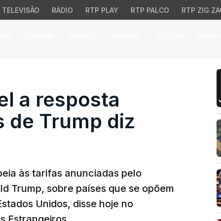
TELEVISÃO
RÁDIO
RTP PLAY
RTP PALCO
RTP ZIG ZA
026
EUROPA
MUNDO
OPINIÃO
VÍDEOS
ÁUDIO
 a resposta europeia a t
el a resposta
as de Trump diz
eia às tarifas anunciadas pelo
ld Trump, sobre países que se opõem
stados Unidos, disse hoje no
s Estrangeiros.