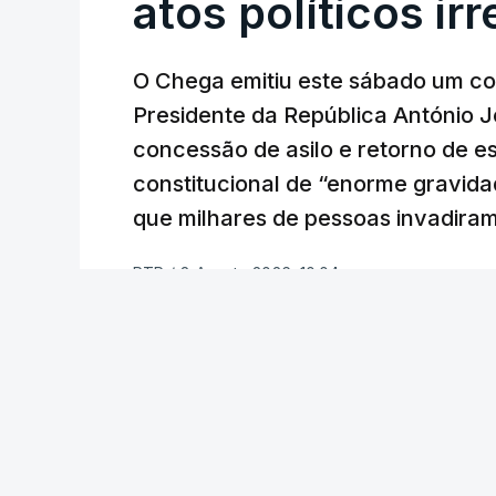
atos políticos ir
O Chega emitiu este sábado um co
Presidente da República António 
concessão de asilo e retorno de es
constitucional de “enorme gravid
que milhares de pessoas invadira
RTP
/
8 Agosto 2026, 10:04