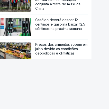
conjunta a teste de míssil da
China
Gasóleo deverá descer 12
cêntimos e gasolina baixar 12,5
cêntimos na próxima semana
Preços dos alimentos sobem em
julho devido às condições
geopolíticas e climáticas
Ébola. OMS pede ensaio clínico
da vacina Ervebo
Acordo de Meca. Arábia
Saudita, Paquistão e Turquia
assinam pacto de defesa mútua