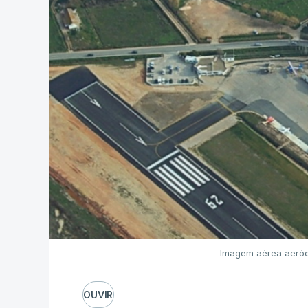
Imagem aérea aeród
OUVIR