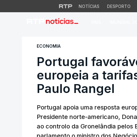
NOTÍCIAS
DESPORTO
PAÍS
MUNDIAL 2
Portugal favorável
ECONOMIA
Portugal favoráv
europeia a tarif
Paulo Rangel
Portugal apoia uma resposta europ
Presidente norte-americano, Dona
ao controlo da Gronelândia pelos E
parlamento o ministro dos Negócio