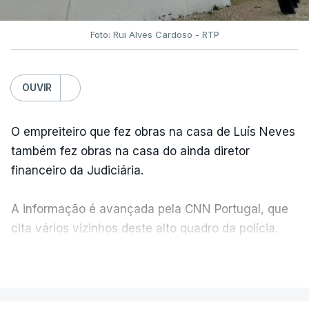
Foto: Rui Alves Cardoso - RTP
OUVIR
O empreiteiro que fez obras na casa de Luís Neves
também fez obras na casa do ainda diretor
financeiro da Judiciária.
A informação é avançada pela CNN Portugal, que
cita vários vizinhos deste alto quadro da polícia.
VER MAIS
Foi o diretor financeiro, Álvaro Pires, que assumiu a
responsabilidade de sugerir as instalações da
Construbarcelos para acolher um atrelado