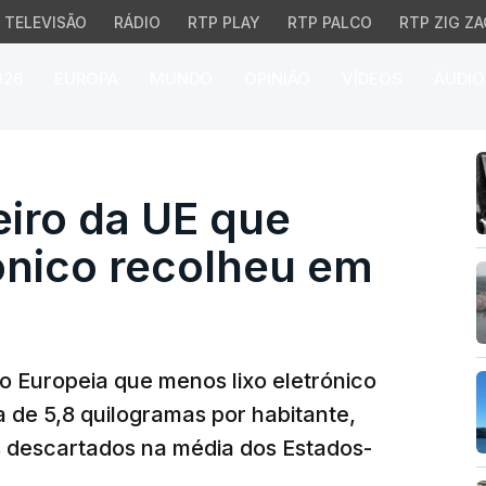
TELEVISÃO
RÁDIO
RTP PLAY
RTP PALCO
RTP ZIG ZA
026
EUROPA
MUNDO
OPINIÃO
VÍDEOS
ÁUDIO
iro da UE que menos lix
eiro da UE que
ónico recolheu em
ião Europeia que menos lixo eletrónico
de 5,8 quilogramas por habitante,
s descartados na média dos Estados-