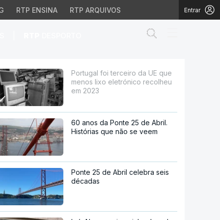
G
RTP ENSINA
RTP ARQUIVOS
Entrar
Abrir campo de
|
S
RTP
DESPORTO
o eletrónico recolheu e
Portugal foi terceiro da UE que
menos lixo eletrónico recolheu
em 2023
60 anos da Ponte 25 de Abril.
Histórias que não se veem
Ponte 25 de Abril celebra seis
décadas