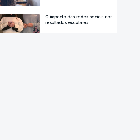
O impacto das redes sociais nos
resultados escolares
Restaurantes, bares e teatros
no Reino Unido proíbem o uso
de óculos da Meta
Contratos anulados por "conflito
de interesses"
AMI regista aumento da ajuda
alimentar e dos apoios a
pessoas sem-abrigo