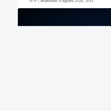
RTP
/
atualizado 6 Agosto 2026, 13:53
ERRO
100
ERROR ON HTML5 MEDIA ELEMENT
ESTE CONTEÚDO ESTÁ NESTE MOME