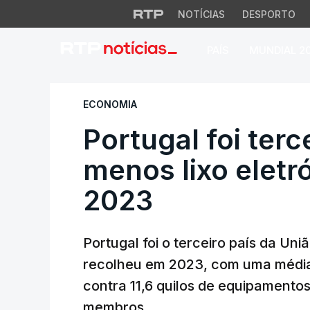
NOTÍCIAS
DESPORTO
PAÍS
MUNDIAL 2
Portugal foi terce
ECONOMIA
Portugal foi terc
menos lixo eletr
2023
Portugal foi o terceiro país da Un
recolheu em 2023, com uma média 
contra 11,6 quilos de equipamento
membros.