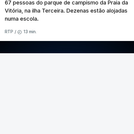
67 pessoas do parque de campismo da Praia da
Vitória, na ilha Terceira. Dezenas estão alojadas
numa escola.
13 min.
RTP
/
ERRO
100
ERROR ON HTML5 MEDIA ELEMENT
ESTE CONTEÚDO ESTÁ NESTE MOMENTO
INDISPONÍVEL
O temporal provocou também uma derrocada e