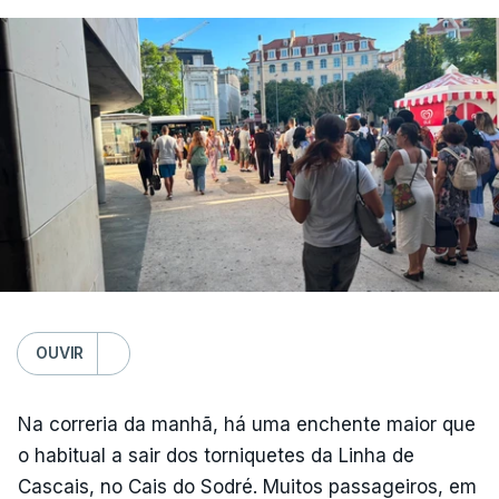
Médio Prazo, reforça que "julho de 2026 foi o
terceiro mês consecutivo de calor excecional na
Europa Ocidental, elevando a temperatura
combinada de junho e julho a um novo recorde
para a região”.
OUVIR
Na correria da manhã, há uma enchente maior que
o habitual a sair dos torniquetes da Linha de
Cascais, no Cais do Sodré. Muitos passageiros, em