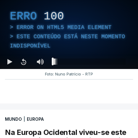
ERRO
100
ERROR ON HTML5 MEDIA ELEMENT
ESTE CONTEÚDO ESTÁ NESTE MOMENTO
INDISPONÍVEL
Foto: Nuno Patrício - RTP
MUNDO
|
EUROPA
Na Europa Ocidental viveu-se este