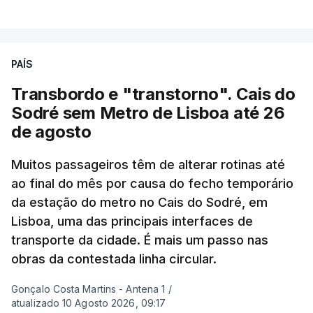
VER MAIS
junho-julho mais quente já registado
,
e julho
apresentou a terceira e a quarta ondas de calor
desde maio, marcando uma sequência
PAÍS
excecional de calor extremo neste verão.
Transbordo e "transtorno". Cais do
Embora estas tenham sido menos intensas do que
Sodré sem Metro de Lisboa até 26
as ondas de calor de junho, a sequência geral de
de agosto
ondas de calor desde maio permanece excecional
para a região.
Muitos passageiros têm de alterar rotinas até
ao final do mês por causa do fecho temporário
da estação do metro no Cais do Sodré, em
São os dados do mais recente relatório do
Lisboa, uma das principais interfaces de
Copernicus, o sistema de Observação da Terra
transporte da cidade. É mais um passo nas
do programa espacial da União Europeia.
obras da contestada linha circular.
Samantha Burgess, Líder Estratégica para o Clima
Gonçalo Costa Martins - Antena 1
/
no Centro Europeu de Previsões Meteorológicas de
atualizado 10 Agosto 2026, 09:17