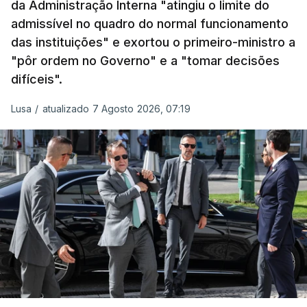
da Administração Interna "atingiu o limite do
admissível no quadro do normal funcionamento
c/Lusa
das instituições" e exortou o primeiro-ministro a
"pôr ordem no Governo" e a "tomar decisões
ARTIGOS RELACIONADOS
difíceis".
Lusa
/
atualizado 7 Agosto 2026, 07:19
Prazo para as candidaturas
ao ensino superior termina
esta quinta-feira
6 Agosto 2026, 13:14
Exames. Governo confirma
afixação dos resultados da
2ª fase e das reapreciações
esta sexta-feira
atualizado 6 Agosto 2026, 16:29