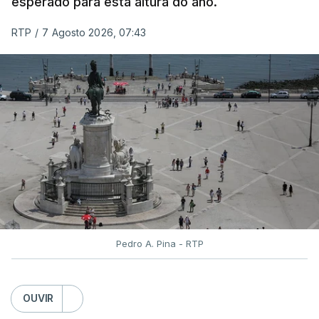
esperado para esta altura do ano.
Serão também publicadas as notas da 2.ª fase
RTP
/
7 Agosto 2026, 07:43
das provas finais do 9.º ano.
Quanto aos pedidos de reapreciação de provas
realizadas durante a 1.ª fase, os resultados só
serão disponibilizados às escolas hoje, mas o MECI
assegurou que as pautas serão afixadas durante a
tarde.
A tutela justificou a demora no processo de
reapreciações com o "elevado número de
pedidos"
, que este ano ultrapassou os 20 mil,
Pedro A. Pina - RTP
mais do triplo face ao ano passado.
Após a publicação desses resultados, os alunos
OUVIR
terão três dias para submeter a candidatura à 1.ª