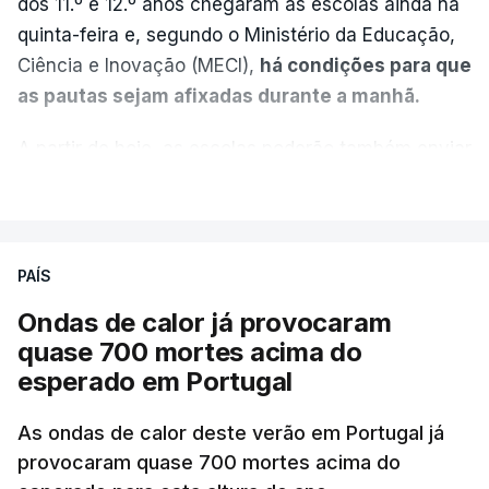
dos 11.º e 12.º anos chegaram às escolas ainda na
quinta-feira e, segundo o Ministério da Educação,
Ciência e Inovação (MECI),
há condições para que
as pautas sejam afixadas durante a manhã.
A partir de hoje, as escolas poderão também enviar
aos alunos as versões digitalizadas das respetivas
VER MAIS
provas classificadas, à semelhança do que
aconteceu durante a 1.ª fase.
PAÍS
Em anos anteriores, a consulta das provas
Ondas de calor já provocaram
dependia da apresentação de um requerimento,
quase 700 mortes acima do
mas o Governo decidiu, a partir deste ano,
esperado em Portugal
disponibilizar a cópia dos exames classificados a
todos os estudantes para "reforçar a transparência
As ondas de calor deste verão em Portugal já
e rigor do processo" devido às falhas na
provocaram quase 700 mortes acima do
classificação eletrónica.