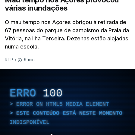
várias inundações
O mau tempo nos Açores obrigou à retirada de
67 pessoas do parque de campismo da Praia da
Vitória, na ilha Terceira. Dezenas estão alojadas
numa escola.
9 min.
RTP
/
ERRO
100
ERROR ON HTML5 MEDIA ELEMENT
ESTE CONTEÚDO ESTÁ NESTE MOMENTO
INDISPONÍVEL