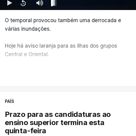
O temporal provocou também uma derrocada e
várias inundações.
Hoje há aviso laranja para as ilhas dos grupos
Central e Oriental.
Durante a noite e a manhã foram registadas 19 mil
VER MAIS
descargas elétricas, nos grupos central e oriental
do arquipélago dos Açores.
PAÍS
A ilha mais atingida pela forte trovoada foi a do
Prazo para as candidaturas ao
Pico.
ensino superior termina esta
quinta-feira