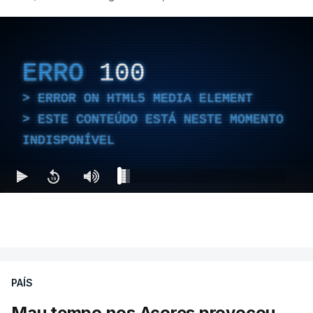
ERRO
100
ERROR ON HTML5 MEDIA ELEMENT
ESTE CONTEÚDO ESTÁ NESTE MOMENTO
INDISPONÍVEL
PAÍS
Mau tempo nos Açores provocou