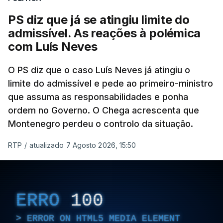
ter qualquer elemento que indicie a realização
PS diz que já se atingiu limite do
dessas obras.
admissível. As reações à polémica
com Luís Neves
ARTIGOS RELACIONADOS
O PS diz que o caso Luís Neves já atingiu o
limite do admissível e pede ao primeiro-ministro
que assuma as responsabilidades e ponha
Empreiteiro da
Construbarcelos também
ordem no Governo. O Chega acrescenta que
fez obras na casa do diretor
Montenegro perdeu o controlo da situação.
financeiro da PJ
atualizado 7 Agosto 2026, 14:25
RTP
/
atualizado 7 Agosto 2026, 15:50
Empreiteiro que fez obras
na casa de Luís Neves
ERRO
100
também trabalhou para o
diretor financeiro da PJ
ERROR ON HTML5 MEDIA ELEMENT
atualizado 7 Agosto 2026, 14:26