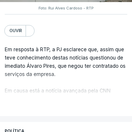
Foto: Rui Alves Cardoso - RTP
OUVIR
Em resposta à RTP, a PJ esclarece que, assim que
teve conhecimento destas notícias questionou de
imediato Álvaro Pires, que negou ter contratado os
serviços da empresa.
Em causa está a notícia avançada pela CNN
Portugal de que o diretor financeiro também tinha
VER MAIS
recorrido à Construbarcelos, tal como Luís Neves.
A Judiciária adianta ainda que não ordenou a
POLÍTICA
abertura de qualquer processo disciplinar, por não