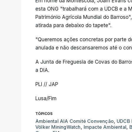
Em nome da Montescola, Joam Evans co
esta ONG "trabalhará com a UDCB e a Mi
Património Agrícola Mundial do Barroso"
atirada para debaixo do tapete".
"Queremos ações concretas por parte do 
anulada e não descansaremos até o cons
A Junta de Freguesia de Covas do Barro
a DIA.
PLI // JAP
Lusa/Fim
TÓPICOS
Ambiental AIA Comité Convenção
,
UDCB 
Völker MiningWatch
,
Impacte Ambiental
,
B