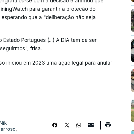
ngratulou-se com a decisão e afirmou que
ningWatch para garantir a proteção do
, esperando que a "deliberação não seja
Estado Português (...) A DIA tem de ser
eguirmos", frisa.
so iniciou em 2023 uma ação legal para anular
Nik
arroso
,