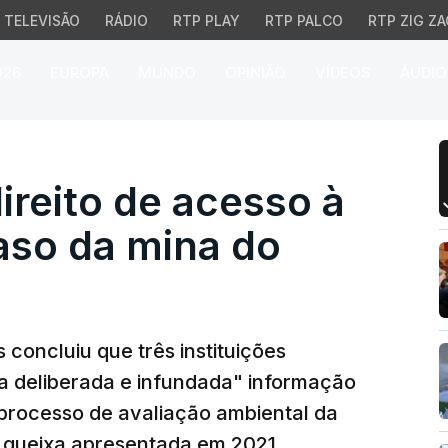
TELEVISÃO
RÁDIO
RTP PLAY
RTP PALCO
RTP ZIG ZA
026
EUROPA
MUNDO
OPINIÃO
VÍDEOS
ÁUDIO
reito de acesso à infor
ireito de acesso à
aso da mina do
oncluiu que três instituições
a deliberada e infundada" informação
 processo de avaliação ambiental da
s queixa apresentada em 2021.