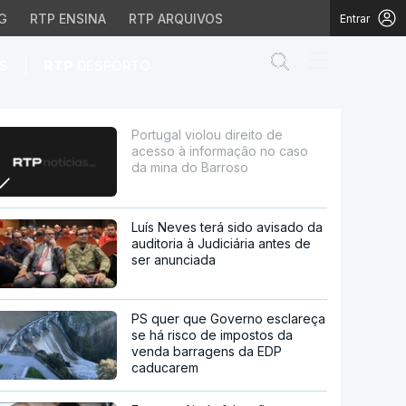
G
RTP ENSINA
RTP ARQUIVOS
Entrar
Abrir campo de
|
S
RTP
DESPORTO
mação no caso da mina d
Portugal violou direito de
acesso à informação no caso
da mina do Barroso
Luís Neves terá sido avisado da
auditoria à Judiciária antes de
ser anunciada
PS quer que Governo esclareça
se há risco de impostos da
venda barragens da EDP
caducarem