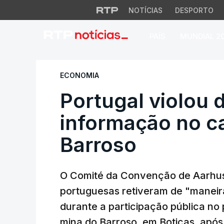
NOTÍCIAS
DESPORTO
PAÍS
MUNDIAL 2
Portugal violou di
ECONOMIA
Portugal violou d
informação no c
Barroso
O Comité da Convenção de Aarhus c
portuguesas retiveram de "maneir
durante a participação pública no
mina do Barroso, em Boticas, apó