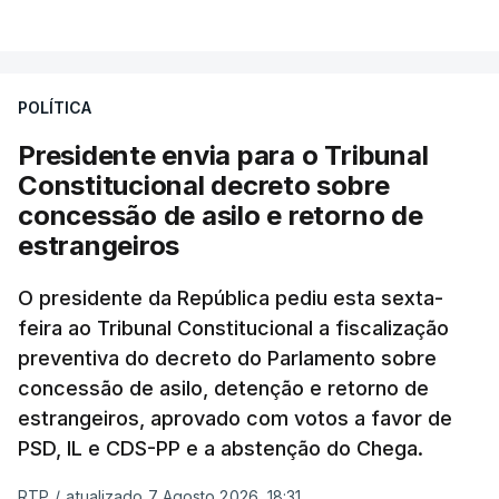
VER MAIS
António José Seguro entende que a reforma reúne
treze apoios sociais "num só" e pretende "tornar o
POLÍTICA
sistema mais simples, mais justo e transparente".
Presidente envia para o Tribunal
"Sempre que seja possível reduzir burocracias,
Constitucional decreto sobre
eliminar sobreposições e garantir que os apoios
concessão de asilo e retorno de
chegam a quem mais necessita, estaremos a dar
estrangeiros
um passo na direção certa", argumenta o
O presidente da República pediu esta sexta-
Presidente da República.
feira ao Tribunal Constitucional a fiscalização
preventiva do decreto do Parlamento sobre
Assegurar que "ninguém é
concessão de asilo, detenção e retorno de
prejudicado"
estrangeiros, aprovado com votos a favor de
PSD, IL e CDS-PP e a abstenção do Chega.
RTP
/
atualizado 7 Agosto 2026, 18:31