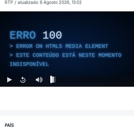
RTP
/
atualizado 6 Agosto 2026, 13:02
ERRO
100
ERROR ON HTML5 MEDIA ELEMENT
ESTE CONTEÚDO ESTÁ NESTE MOMENTO
INDISPONÍVEL
PAÍS