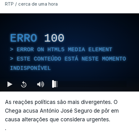
RTP
/
cerca de uma hora
ERRO
100
ERROR ON HTML5 MEDIA ELEMENT
ESTE CONTEÚDO ESTÁ NESTE MOMENTO
INDISPONÍVEL
As reações políticas são mais divergentes. O
Chega acusa António José Seguro de pôr em
causa alterações que considera urgentes.
.