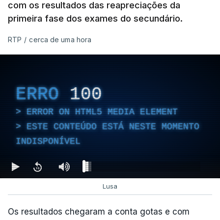
com os resultados das reapreciações da
primeira fase dos exames do secundário.
RTP
/
cerca de uma hora
ERRO
100
ERROR ON HTML5 MEDIA ELEMENT
ESTE CONTEÚDO ESTÁ NESTE MOMENTO
INDISPONÍVEL
Lusa
Os resultados chegaram a conta gotas e com