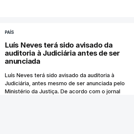
PAÍS
Luís Neves terá sido avisado da
auditoria à Judiciária antes de ser
anunciada
Luís Neves terá sido avisado da auditoria à
Judiciária, antes mesmo de ser anunciada pelo
Ministério da Justiça. De acordo com o jornal
Público, o governo admite desgaste, mas
mantém a confiança no ministro e aposta nas
investigações para preservar a PJ.
RTP Notícias
/
atualizado 8 Agosto 2026, 07:48