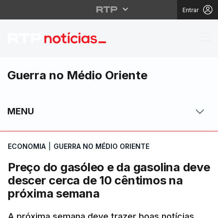
Entrar
Preço do gasóleo e da
Guerra no Médio Oriente
MENU
ECONOMIA
|
GUERRA NO MÉDIO ORIENTE
Preço do gasóleo e da gasolina deve
descer cerca de 10 cêntimos na
próxima semana
A próxima semana deve trazer boas notícias