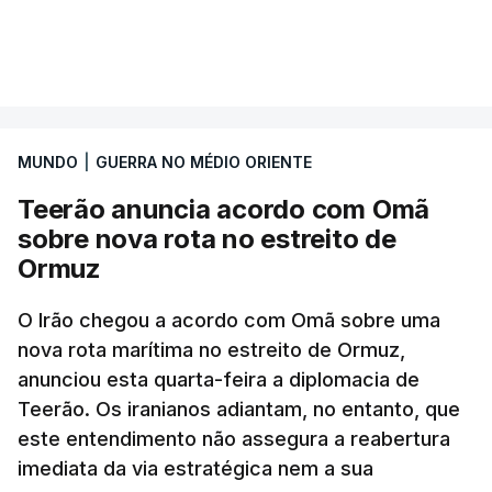
Segundo o diário britânico
The Guardian
, este
VER MAIS
posto avançado deverá abrigar tropas
marroquinas. O contrato foi concedido à Arkel
International, uma empresa com sede no Louisiana
MUNDO
|
GUERRA NO MÉDIO ORIENTE
que já colaborou com a Administração norte-
americana em projetos no Médio Oriente,
Teerão anuncia acordo com Omã
nomeadamente no Iraque.
sobre nova rota no estreito de
Ormuz
Com uma área muito reduzida,
esta pequena base
militar deverá ficar nos 60 por cento de
O Irão chegou a acordo com Omã sobre uma
nova rota marítima no estreito de Ormuz,
território de Gaza que Israel controla e a cerca
anunciou esta quarta-feira a diplomacia de
de 1,5 quilómetros da fronteira com Israel.
Teerão. Os iranianos adiantam, no entanto, que
Permite, desta forma, uma extração rápida em
este entendimento não assegura a reabertura
caso de ataque.
imediata da via estratégica nem a sua