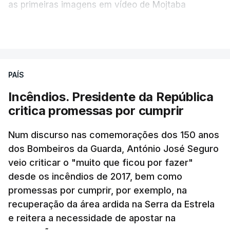
as primeiras imagens em vídeo de Mojtaba
Khamenei desde o início da guerra.
VER MAIS
O vídeo de 12 segundos, sem aúdio, data ou local
de gravação, foi colocado pela agência de notícias
Mehr na rede social Telegram, como aquilo que
PAÍS
pode ser considerada uma resposta à imprensa
Incêndios. Presidente da República
israelita, que nos últimos tempos vem dando conta
critica promessas por cumprir
de que o líder supremo iraniano estará em estado
crítico na sequência do bombardeamento que no
Num discurso nas comemorações dos 150 anos
último dia de fevereiro passado matou o pai, o
dos Bombeiros da Guarda, António José Seguro
ayatollah Ali Khamenei, e outros membros da
veio criticar o "muito que ficou por fazer"
família.
desde os incêndios de 2017, bem como
promessas por cumprir, por exemplo, na
As imagens mostram Mojtaba Khamenei no que
recuperação da área ardida na Serra da Estrela
será uma aula religiosa, mas sem qualquer
e reitera a necessidade de apostar na
indicação adicional.