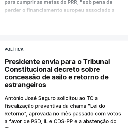
para cumprir as metas do PRR, "sob pena de
perder o financiamento europeu associado a
essa reforma específica".
VER MAIS
António José Seguro entende que a reforma reúne
treze apoios sociais "num só" e pretende "tornar o
POLÍTICA
sistema mais simples, mais justo e transparente".
Presidente envia para o Tribunal
"Sempre que seja possível reduzir burocracias,
Constitucional decreto sobre
eliminar sobreposições e garantir que os apoios
concessão de asilo e retorno de
chegam a quem mais necessita, estaremos a dar
estrangeiros
um passo na direção certa", argumenta o
António José Seguro solicitou ao TC a
Presidente da República.
fiscalização preventiva da chama "Lei do
Retorno", aprovada no mês passado com votos
Assegurar que "ninguém é
a favor de PSD, IL e CDS-PP e a abstenção do