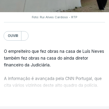
Foto: Rui Alves Cardoso - RTP
OUVIR
O empreiteiro que fez obras na casa de Luís Neves
também fez obras na casa do ainda diretor
financeiro da Judiciária.
A informação é avançada pela CNN Portugal, que
cita vários vizinhos deste alto quadro da polícia.
VER MAIS
Foi o diretor financeiro, Álvaro Pires, que assumiu a
responsabilidade de sugerir as instalações da