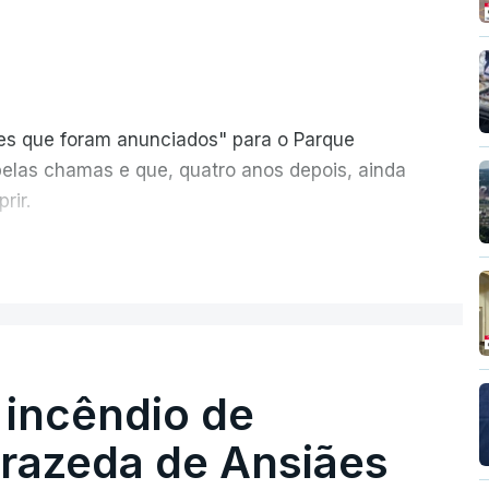
ões que foram anunciados" para o Parque
pelas chamas e que, quatro anos depois, ainda
rir.
ER MAIS
 incêndio de
T
rrazeda de Ansiães