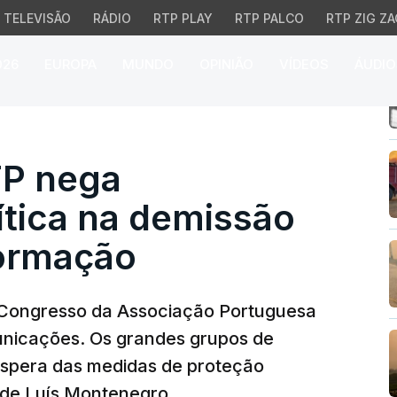
TELEVISÃO
RÁDIO
RTP PLAY
RTP PALCO
RTP ZIG ZA
026
EUROPA
MUNDO
OPINIÃO
VÍDEOS
ÁUDIO
nega interferência polí
TP nega
lítica na demissão
formação
 Congresso da Associação Portuguesa
nicações. Os grandes grupos de
espera das medidas de proteção
 de Luís Montenegro.