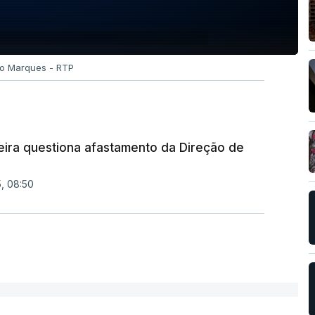
ão Marques - RTP
eira questiona afastamento da Direção de
5, 08:50