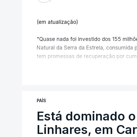
(em atualização)
"Quase nada foi investido dos 155 milh
Natural da Serra da Estrela, consumida 
tem promessas de recuperação por cump
V
PAÍS
Está dominado o
ERRO
100
ERROR ON HTML5 MEDIA ELEMEN
Linhares, em Ca