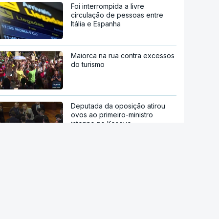
Foi interrompida a livre
circulação de pessoas entre
Itália e Espanha
Maiorca na rua contra excessos
do turismo
Deputada da oposição atirou
ovos ao primeiro-ministro
interino no Kosovo
Após Ceuta. UE pede a Meta e
TikTok que reforcem vigilância
sobre desinformação
Estão a aumentar os casos de
manipulação de imagens de