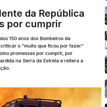
dente da República
s por cumprir
os 150 anos dos Bombeiros da
riticar o "muito que ficou por fazer"
como promessas por cumprir, por
rdida na Serra da Estrela e reitera a
nção.