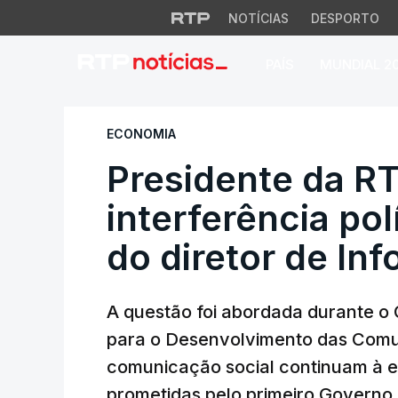
NOTÍCIAS
DESPORTO
PAÍS
MUNDIAL 2
Presidente da RTP 
ECONOMIA
Presidente da R
interferência po
do diretor de In
A questão foi abordada durante o
para o Desenvolvimento das Comu
comunicação social continuam à 
prometidas pelo primeiro Governo