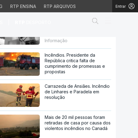
G
RTP ENSINA
RTP ARQUIVOS
Entrar
Abrir campo de
|
S
RTP
DESPORTO
Presidente da RTP nega
interferência política na
demissão do diretor de
tica na demissão do dir
Informação
Incêndios. Presidente da
República critica falta de
cumprimento de promessas e
propostas
Carrazeda de Ansiães. Incêndio
de Linhares e Paradela em
resolução
Mais de 20 mil pessoas foram
retiradas de casa por causa dos
violentos incêndios no Canadá