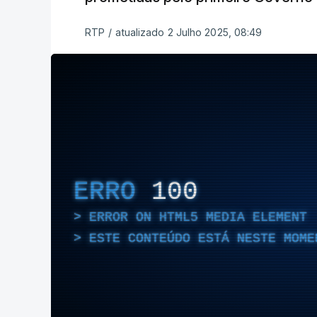
RTP
/
atualizado 2 Julho 2025, 08:49
ERRO
100
ERROR ON HTML5 MEDIA ELEMENT
ESTE CONTEÚDO ESTÁ NESTE MOME