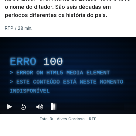
o nome do ditador. São seis décadas em
períodos diferentes da história do país.
RTP
/
28 min.
ERRO
100
ERROR ON HTML5 MEDIA ELEMENT
ESTE CONTEÚDO ESTÁ NESTE MOMENTO
INDISPONÍVEL
Foto: Rui Alves Cardoso - RTP