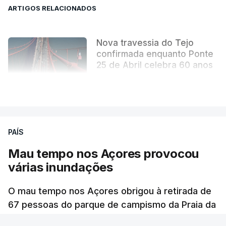
ARTIGOS RELACIONADOS
Nova travessia do Tejo
confirmada enquanto Ponte
25 de Abril celebra 60 anos
atualizado 6 Agosto 2026, 13:02
VER MAIS
PAÍS
Mau tempo nos Açores provocou
várias inundações
O mau tempo nos Açores obrigou à retirada de
67 pessoas do parque de campismo da Praia da
Vitória, na ilha Terceira. Dezenas estão alojadas