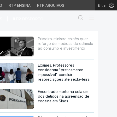
G
RTP ENSINA
RTP ARQUIVOS
Entrar
Abrir campo de
|
S
RTP
DESPORTO
 medidas de estímulo ao
Primeiro-ministro chinês quer
reforço de medidas de estímulo
ao consumo e investimento
Exames. Professores
consideram "praticamente
impossível" concluir
reapreciações até sexta-feira
Encontrado morto na cela um
dos detidos na apreensão de
cocaína em Sines