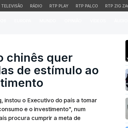
TELEVISÃO
RÁDIO
RTP PLAY
RTP PALCO
RTP ZIG ZA
026
EUROPA
MUNDO
OPINIÃO
VÍDEOS
ÁUDIO
chinês quer reforço de
o chinês quer
as de estímulo ao
timento
g, instou o Executivo do país a tomar
 consumo e o investimento", num
ís procura cumprir a meta de