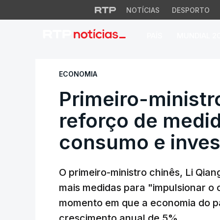
NOTÍCIAS
DESPORTO
PAÍS
MUNDIAL 2
Primeiro-ministro 
ECONOMIA
Primeiro-ministr
reforço de medid
consumo e inves
O primeiro-ministro chinês, Li Qian
mais medidas para "impulsionar o
momento em que a economia do pa
crescimento anual de 5%.