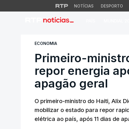
NOTÍCIAS
DESPORTO
PAÍS
MUNDIAL 2
Primeiro-ministro 
ECONOMIA
Primeiro-ministr
repor energia ap
apagão geral
O primeiro-ministro do Haiti, Alix D
mobilizar o estado para repor rap
elétrica ao país, após 11 dias de ap