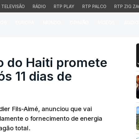
TELEVISÃO
RÁDIO
RTP PLAY
RTP PALCO
RTP ZIG ZA
026
EUROPA
MUNDO
OPINIÃO
VÍDEOS
ÁUDIO
do Haiti promete repor e
o do Haiti promete
ós 11 dias de
idier Fils-Aimé, anunciou que vai
idamente o fornecimento de energia
agão total.