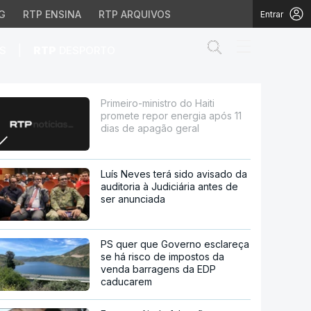
G
RTP ENSINA
RTP ARQUIVOS
Entrar
Abrir campo de
|
S
RTP
DESPORTO
nergia após 11 dias de 
Primeiro-ministro do Haiti
promete repor energia após 11
dias de apagão geral
Luís Neves terá sido avisado da
auditoria à Judiciária antes de
ser anunciada
PS quer que Governo esclareça
se há risco de impostos da
venda barragens da EDP
caducarem