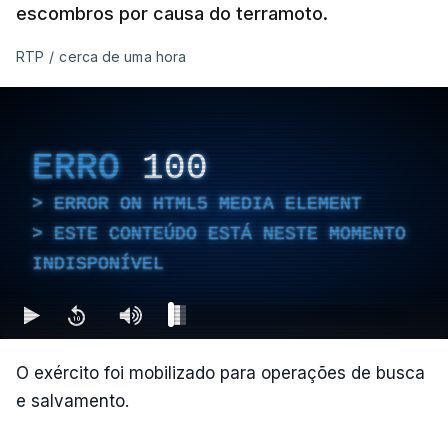
escombros por causa do terramoto.
Pereira, a 200 quilómetros de Bogotá e a 50
RTP
/
cerca de uma hora
quilómetros do epicentro do sismo, é a cidade onde
se registam mais mortes, com pelo menos 47
vítimas contabilizadas, segundo o presidente da
Câmara Mauricio Salazar.
ERRO
100
ERROR ON HTML5 MEDIA ELEMENT
"A situação é crítica",
disse Mauricio Salazar em
ESTE CONTEÚDO ESTÁ NESTE MOMENTO
entrevista à Rádio Caracol.
INDISPONÍVEL
Segundo Espriella, há ainda pelo menos 87
feridos e 61 prédios desabaram.
O exército foi mobilizado para operações de busca
e salvamento.
ERRO
100