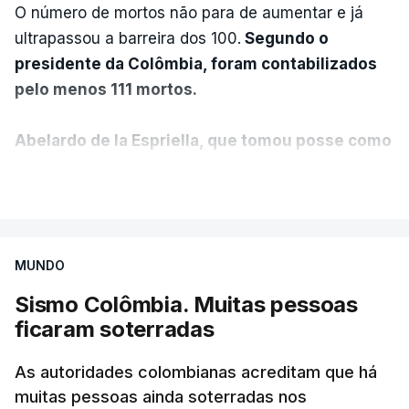
O número de mortos não para de aumentar e já
ultrapassou a barreira dos 100.
Segundo o
presidente da Colômbia, foram contabilizados
pelo menos 111 mortos.
Abelardo de la Espriella, que tomou posse como
presidente da Colômbia na passada sexta-feira,
VER MAIS
anunciou ainda que foi decidido declarar o
estado de emergência no país.
MUNDO
"O governo nacional mobilizou todos os seus
recursos para proteger vidas, auxiliar as
Sismo Colômbia. Muitas pessoas
comunidades afetadas e fornecer ajuda onde for
ficaram soterradas
necessário", disse o presidente colombiano,
sublinhando que "a prioridade é resgatar as
As autoridades colombianas acreditam que há
pessoas presas sob os escombros".
muitas pessoas ainda soterradas nos