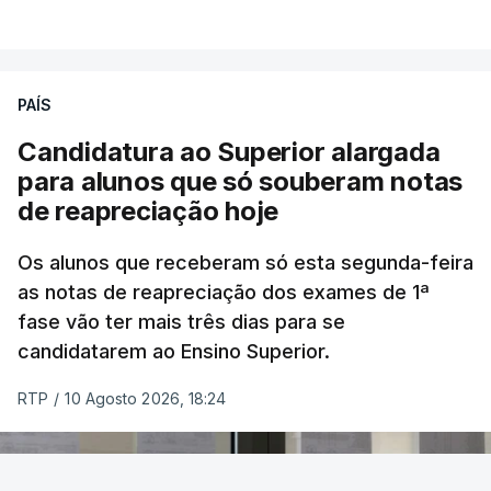
ERROR ON HTML5 MEDIA ELEMENT
ESTE CONTEÚDO ESTÁ NESTE
MOMENTO INDISPONÍVEL
PAÍS
Candidatura ao Superior alargada
para alunos que só souberam notas
Na cidade de Cali, pelo menos 20 prédios
de reapreciação hoje
desabaram, com várias pessoas presas nos
escombros, disse o autarca Alejandro Eder à
Os alunos que receberam só esta segunda-feira
agência Reuters.
as notas de reapreciação dos exames de 1ª
fase vão ter mais três dias para se
"Por enquanto, temos pelo menos 20 estruturas
candidatarem ao Ensino Superior.
desabadas em Cali com pessoas presas", disse
RTP
/
10 Agosto 2026, 18:24
Alejandro Eder à rádio X, acrescentando que pediu
ajuda aos autarcas de Bogotá e de Medellín, a
segunda maior cidade do país, para o envio de