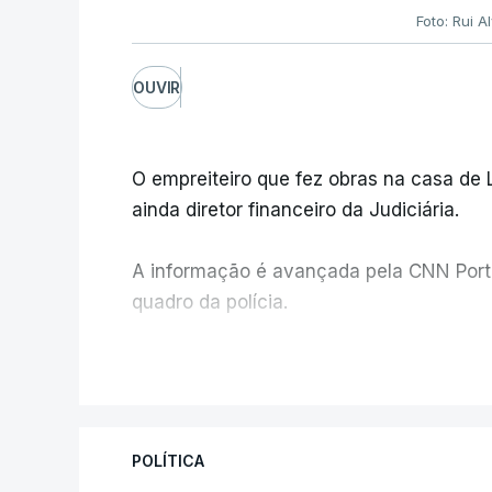
Foto: Rui 
OUVIR
O empreiteiro que fez obras na casa de
ainda diretor financeiro da Judiciária.
A informação é avançada pela CNN Portug
quadro da polícia.
Foi o diretor financeiro, Álvaro Pires, q
V
instalações da Construbarcelos para ac
de droga.
POLÍTICA