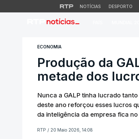
NOTÍCIAS
DESPORTO
PAÍS
MUNDIAL 2
Produção da GALP 
ECONOMIA
Produção da GAL
metade dos lucr
Nunca a GALP tinha lucrado tanto c
deste ano reforçou esses lucros q
da inteligência da empresa fica no
RTP
/
20 Maio 2026, 14:08