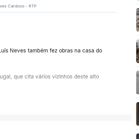
Alves Cardoso - RTP
 Luís Neves também fez obras na casa do
al, que cita vários vizinhos deste alto
ue assumiu a responsabilidade de sugerir as
ER MAIS
olher um atrelado apreendido numa operação