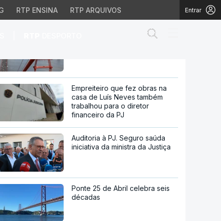
G
RTP ENSINA
RTP ARQUIVOS
Entrar
Abrir campo de
|
S
RTP
DESPORTO
60 anos da ponte 25 de Abril.
Histórias que não se veem
de dos lucros
Empreiteiro que fez obras na
casa de Luís Neves também
trabalhou para o diretor
financeiro da PJ
Auditoria à PJ. Seguro saúda
iniciativa da ministra da Justiça
Ponte 25 de Abril celebra seis
décadas