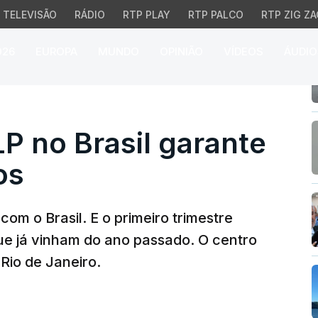
TELEVISÃO
RÁDIO
RTP PLAY
RTP PALCO
RTP ZIG ZA
026
EUROPA
MUNDO
OPINIÃO
VÍDEOS
ÁUDIO
no Brasil garante meta
P no Brasil garante
os
om o Brasil. E o primeiro trimestre
ue já vinham do ano passado. O centro
 Rio de Janeiro.