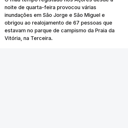
noite de quarta-feira provocou várias
inundações em São Jorge e São Miguel e
obrigou ao realojamento de 67 pessoas que
estavam no parque de campismo da Praia da
Vitória, na Terceira.
RTP
/
atualizado 6 Agosto 2026, 10:15
OUVIR
Segundo a Proteção Civil dos Açores, foram
registadas até esta manhã sete ocorrências.
Na
ilha de São Miguel
foram registas quatro
ocorrências: três inundações em quintais e