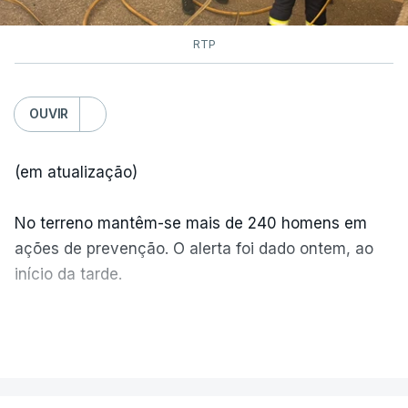
RTP
OUVIR
(em atualização)
No terreno mantêm-se mais de 240 homens em
ações de prevenção. O alerta foi dado ontem, ao
início da tarde.
Mais de 20 mil pessoas foram retiradas de casa
VER MAIS
por causa dos violentos incêndios no Canadá