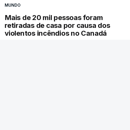
MUNDO
Mais de 20 mil pessoas foram
retiradas de casa por causa dos
violentos incêndios no Canadá
Milhares de pessoas têm ordem de evacuação.
O governo da província declarou o estado de
emergência por causa de dezenas de incêndios
florestais que estão descontrolados.
RTP
/
9 Agosto 2026, 08:03