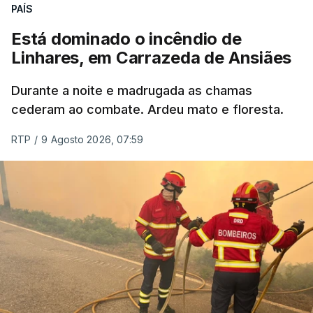
ERRO
100
PAÍS
ERROR ON HTML5 MEDIA ELEMENT
Está dominado o incêndio de
Linhares, em Carrazeda de Ansiães
ESTE CONTEÚDO ESTÁ NESTE
MOMENTO INDISPONÍVEL
Durante a noite e madrugada as chamas
cederam ao combate. Ardeu mato e floresta.
RTP
/
9 Agosto 2026, 07:59