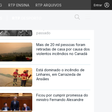
G
RTP ENSINA
RTP ARQUIVOS
Entrar
Abrir campo de
|
S
RTP
DESPORTO
Produção de vinho no Douro
deve sofrer quebra de 40% em
relação à colheita do ano
quebra de 40% em relaç
passado
Mais de 20 mil pessoas foram
retiradas de casa por causa dos
violentos incêndios no Canadá
Está dominado o incêndio de
Linhares, em Carrazeda de
Ansiães
Ficou por cumprir promessa do
ministro Fernando Alexandre