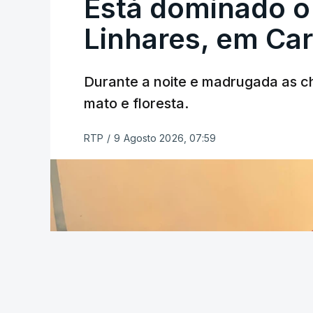
Está dominado o
ERRO
100
Linhares, em Ca
ERROR ON HTML5 MEDIA ELEMEN
ESTE CONTEÚDO ESTÁ NESTE MO
Durante a noite e madrugada as 
mato e floresta.
RTP
/
9 Agosto 2026, 07:59
As autoridades canadianas estimam que 
fogo. Mais de dois mil operacionais est