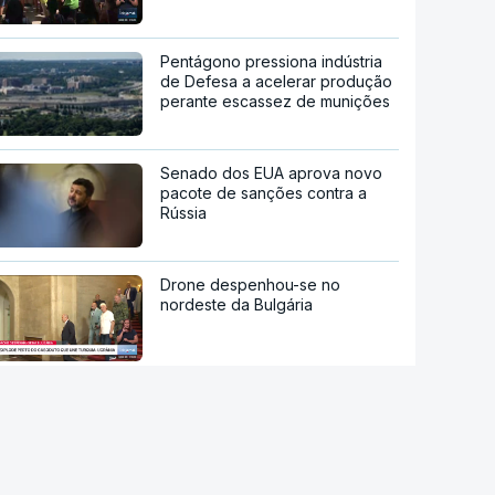
Pentágono pressiona indústria
de Defesa a acelerar produção
perante escassez de munições
Senado dos EUA aprova novo
pacote de sanções contra a
Rússia
Drone despenhou-se no
nordeste da Bulgária
Mais do que um navio de luxo.
Naufrágio bizantino ao largo da
Croácia revela tesouro