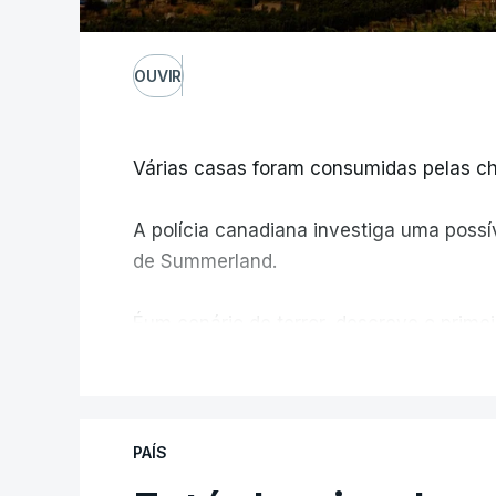
OUVIR
Várias casas foram consumidas pelas ch
A polícia canadiana investiga uma possív
de Summerland.
Éum cenário de terror, descreve o primei
V
PAÍS