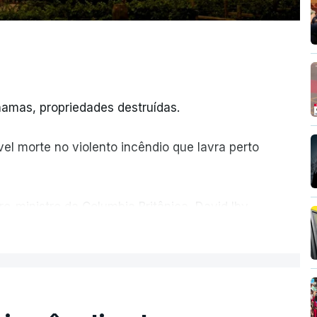
amas, propriedades destruídas.
el morte no violento incêndio que lavra perto
ro-ministro da Columbia Britânica, David Iby.
ER MAIS