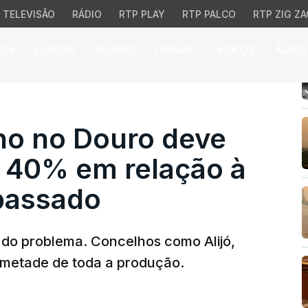
TELEVISÃO
RÁDIO
RTP PLAY
RTP PALCO
RTP ZIG ZA
026
EUROPA
MUNDO
OPINIÃO
VÍDEOS
ÁUDIO
 no Douro deve sofrer 
ho no Douro deve
e 40% em relação à
 passado
 do problema. Concelhos como Alijó,
 metade de toda a produção.