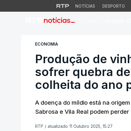
NOTÍCIAS
DESPORTO
PAÍS
MUNDIAL 2
Produção de vinho
ECONOMIA
Produção de vin
sofrer quebra d
colheita do ano
A doença do míldio está na origem
Sabrosa e Vila Real podem perder
RTP
/
atualizado 11 Outubro 2025, 15:27