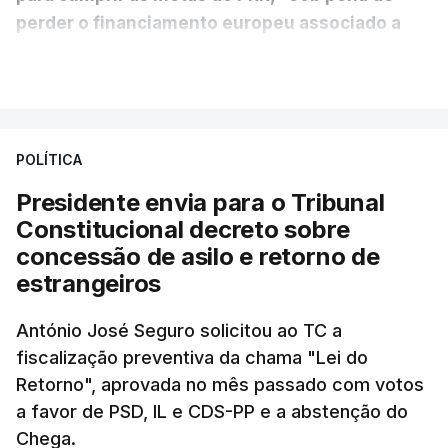
perder o financiamento europeu associado a
essa reforma específica".
VER MAIS
António José Seguro entende que a reforma reúne
treze apoios sociais "num só" e pretende "tornar o
POLÍTICA
sistema mais simples, mais justo e transparente".
Presidente envia para o Tribunal
"Sempre que seja possível reduzir burocracias,
Constitucional decreto sobre
eliminar sobreposições e garantir que os apoios
concessão de asilo e retorno de
chegam a quem mais necessita, estaremos a dar
estrangeiros
um passo na direção certa", argumenta o
António José Seguro solicitou ao TC a
Presidente da República.
fiscalização preventiva da chama "Lei do
Retorno", aprovada no mês passado com votos
Assegurar que "ninguém é
a favor de PSD, IL e CDS-PP e a abstenção do
prejudicado"
Chega.