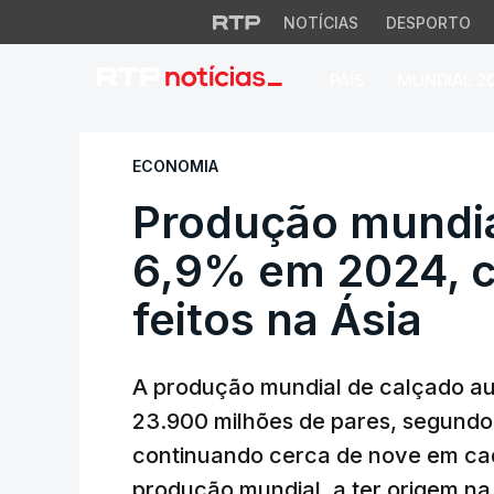
NOTÍCIAS
DESPORTO
PAÍS
MUNDIAL 2
Produção mundial 
ECONOMIA
Produção mundia
6,9% em 2024, c
feitos na Ásia
A produção mundial de calçado a
23.900 milhões de pares, segundo
continuando cerca de nove em ca
produção mundial, a ter origem na 