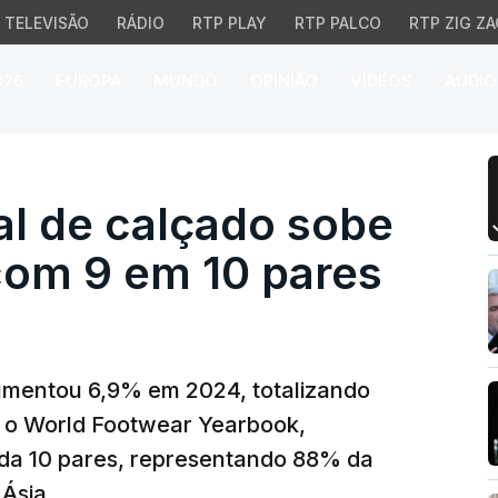
TELEVISÃO
RÁDIO
RTP PLAY
RTP PALCO
RTP ZIG ZA
026
EUROPA
MUNDO
OPINIÃO
VÍDEOS
ÁUDIO
de calçado sobe 6,9% e
l de calçado sobe
om 9 em 10 pares
umentou 6,9% em 2024, totalizando
 o World Footwear Yearbook,
da 10 pares, representando 88% da
Ásia.