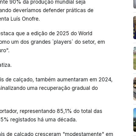
ente 90% da produção mundial seja
uando deveríamos defender práticas de
enta Luís Onofre.
 destaca que a edição de 2025 do World
omo um dos grandes `players` do setor, em
ro".
tiza.
ais de calçado, também aumentaram em 2024,
sinalizando uma recuperação gradual do
ortador, representando 85,1% do total das
4,5% registados há uma década.
bais de calçado cresceram "modestamente" em