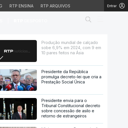
G
RTP ENSINA
RTP ARQUIVOS
Entrar
Abrir campo de
|
S
RTP
DESPORTO
m 2024, com 9 em 10 pa
Produção mundial de calçado
sobe 6,9% em 2024, com 9 em
10 pares feitos na Ásia
Presidente da República
promulga decreto-lei que cria a
Prestação Social Única
Presidente envia para o
Tribunal Constitucional decreto
sobre concessão de asilo e
retorno de estrangeiros