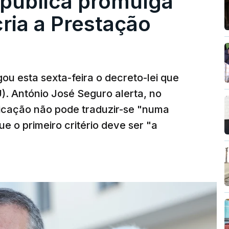
epública promulga
cria a Prestação
ou esta sexta-feira o decreto-lei que
). António José Seguro alerta, no
ficação não pode traduzir-se "numa
e o primeiro critério deve ser "a