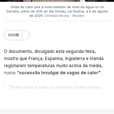
Onda de calor põe à vista medidor de nível da água no rio
Danúbio, perto de Orth an der Donau, na Áustria, a 6 de agosto
de 2026.
Christian Bruna - Reuters
OUVIR
O documento, divulgado esta segunda-feira,
mostra que França, Espanha, Inglaterra e Irlanda
registaram temperaturas muito acima da média,
numa
“sucessão invulgar de vagas de calor"
.
"Entre maio e julho ocorreram quatro ondas
de calor, sendo a terceira e a quarta
VER MAIS
registadas em julho”.