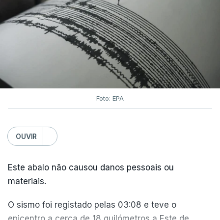
Previsões Meteorológicas de Médio Prazo,
julho
também registou a maior temperatura da
superfície do mar
de sempre, neste mês, nos
oceanos extrapolares.
Aliás, em toda a Europa os recordes ao longo do
Atlântico e do Mediterrâneo ocidental foram
Foto: EPA
associados a
ondas de calor marinhas fortes ou
severas
e generalizadas.
OUVIR
Em julho, a temperatura da superfície do mar
atingiu 20,96°C. O anterior recorde tinha sido
Este abalo não causou danos pessoais ou
estabelecido em julho de 2023, com 20,89°C.
materiais.
O sismo foi registado pelas 03:08 e teve o
Este recorde é enquadrado pelos cientistas do
epicentro a cerca de 18 quilómetros a Este de