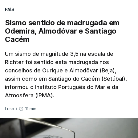
Enquanto os termómetros iam registando
PAÍS
temperaturas recorde, também a
chuva não
ajudou
.
Sismo sentido de madrugada em
Odemira, Almodóvar e Santiago
Pelo contrário, a precipitação manteve-se
muito
Cacém
abaixo do normal
e, em vários países, os solos
Um sismo de magnitude 3,5 na escala de
perderam grande parte da humidade.
Richter foi sentido esta madrugada nos
concelhos de Ourique e Almodôvar (Beja),
Houve também uma “
diminuição significativa de
assim como em Santiago do Cacém (Setúbal),
caudais de rios
, incluindo rios como o Sena, o
informou o Instituto Português do Mar e da
Reno e o Danúbio” que teve
impacto no
Atmosfera (IPMA).
abastecimento de água
, irrigação e na produção
de energia em vários países.
11 min.
Lusa
/
De acordo com o Serviço de Mudanças Climáticas
Copernicus
, implementado pelo Centro Europeu de