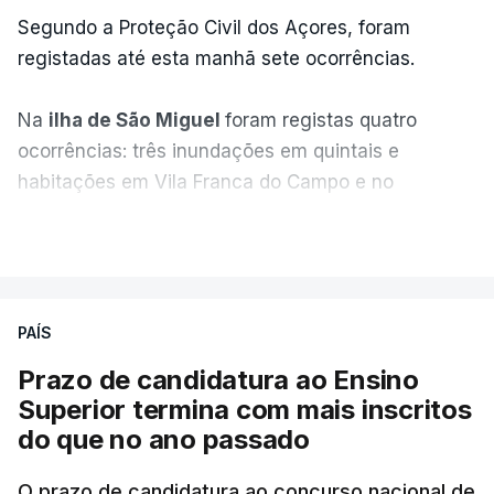
Segundo a Proteção Civil dos Açores, foram
registadas até esta manhã sete ocorrências.
Na
ilha de São Miguel
foram registas quatro
ocorrências: três inundações em quintais e
habitações em Vila Franca do Campo e no
Nordeste uma inundação numa casa.
VER MAIS
Em
São Jorge
houve duas: na freguesia da
Urzelina, no concelho de Velas, foi registada uma
PAÍS
inundação numa habitação e houve um
deslizamento de terras numa estrada nos Nortes,
Prazo de candidatura ao Ensino
que entretanto já foi parcialmente desobstruída.
Superior termina com mais inscritos
do que no ano passado
Na
Terceira
, na Praia da Vitória, o mau tempo
deixou o parque de campismo sem condições
O prazo de candidatura ao concurso nacional de