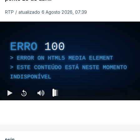
RTP
/
atualizado 6 Agosto 2026, 07:39
ERRO
100
ERROR ON HTML5 MEDIA ELEMENT
ESTE CONTEÚDO ESTÁ NESTE MOMENTO
INDISPONÍVEL