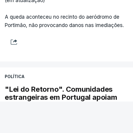
(em atualização)
A queda aconteceu no recinto do aeródromo de
Portimão, não provocando danos nas imediações.
POLÍTICA
"Lei do Retorno". Comunidades
estrangeiras em Portugal apoiam
decisão de Seguro
As comunidades estrangeiras em Portugal
apoiam a decisão do presidente da república de