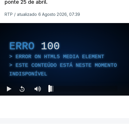
ponte 25 de abril.
RTP
/
atualizado 6 Agosto 2026, 07:39
ERRO
100
ERROR ON HTML5 MEDIA ELEMENT
ESTE CONTEÚDO ESTÁ NESTE MOMENTO
INDISPONÍVEL