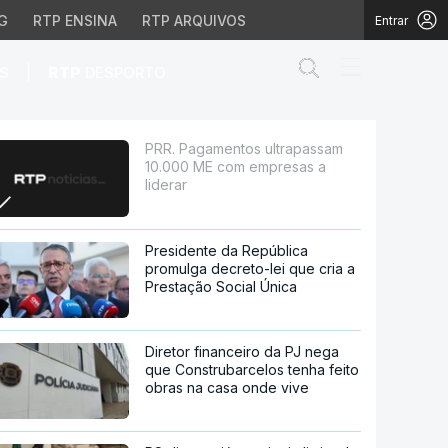
G
RTP ENSINA
RTP ARQUIVOS
Entrar
Abrir campo de
|
S
RTP
DESPORTO
com empresas a liderar
PRR. Pagamentos ultrapassam
10.000 ME com empresas a
liderar
Presidente da República
promulga decreto-lei que cria a
Prestação Social Única
Diretor financeiro da PJ nega
que Construbarcelos tenha feito
obras na casa onde vive