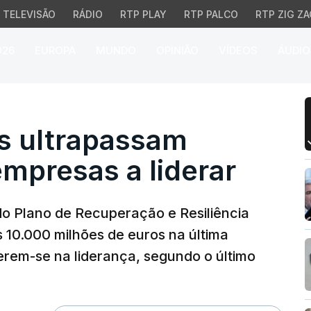
TELEVISÃO
RÁDIO
RTP PLAY
RTP PALCO
RTP ZIG ZA
026
EUROPA
MUNDO
OPINIÃO
VÍDEOS
ÁUDIO
ltrapassam 10.000 ME 
s ultrapassam
mpresas a liderar
do Plano de Recuperação e Resiliência
s 10.000 milhões de euros na última
em-se na liderança, segundo o último