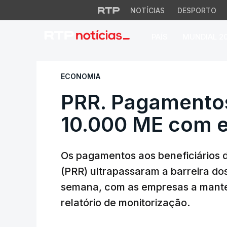
NOTÍCIAS
DESPORTO
PAÍS
MUNDIAL 2
PRR. Pagamentos u
ECONOMIA
PRR. Pagamento
10.000 ME com e
Os pagamentos aos beneficiários 
(PRR) ultrapassaram a barreira do
semana, com as empresas a manter
relatório de monitorização.