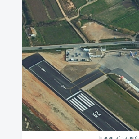
Imagem aérea aeród