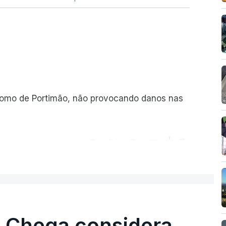
romo de Portimão, não provocando danos nas
ER MAIS
. Chega considera