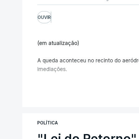
OUVIR
(em atualização)
A queda aconteceu no recinto do aeród
imediações.
V
POLÍTICA
"Lei do Retorno"