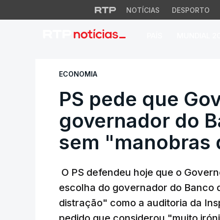
NOTÍCIAS
DESPORTO
PAÍS
MUNDIAL 2
PS pede que Gover
ECONOMIA
PS pede que Gov
governador do B
sem "manobras d
O PS defendeu hoje que o Governo
escolha do governador do Banco 
distração" como a auditoria da In
pedido que considerou "muito iróni