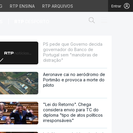
G
RTP ENSINA
RTP ARQUIVOS
Entrar
Abrir campo de
|
S
RTP
DESPORTO
do Banco de Portugal s
PS pede que Governo decida
governador do Banco de
Portugal sem "manobras de
distração"
Aeronave cai no aeródromo de
Portimão e provoca a morte do
piloto
"Lei do Retorno". Chega
considera envio para TC do
diploma "tipo de atos políticos
irresponsáveis"