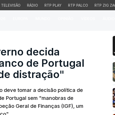
TELEVISÃO
RÁDIO
RTP PLAY
RTP PALCO
RTP ZIG ZA
026
EUROPA
MUNDO
OPINIÃO
VÍDEOS
ÁUDIO
no decida governador 
erno decida
anco de Portugal
e distração"
 deve tomar a decisão política de
de Portugal sem "manobras de
speção Geral de Finanças (IGF), um
co".