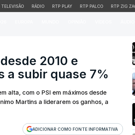
TELEVISÃO
RÁDIO
RTP PLAY
RTP PALCO
RTP ZIG ZA
026
EUROPA
MUNDO
OPINIÃO
VÍDEOS
ÁUDIO
sde 2010 e Jerónimo M
desde 2010 e
s a subir quase 7%
 em alta, com o PSI em máximos desde
ónimo Martins a liderarem os ganhos, a
ADICIONAR COMO FONTE INFORMATIVA