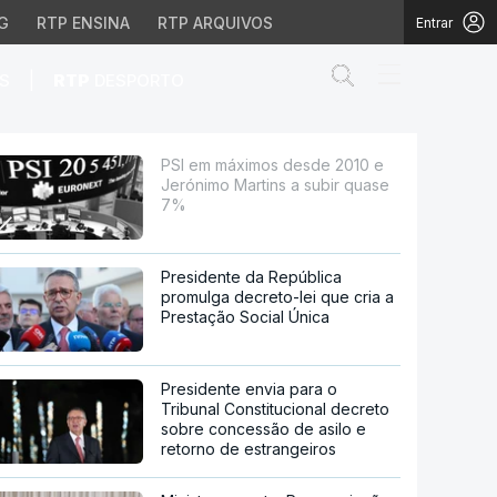
G
RTP ENSINA
RTP ARQUIVOS
Entrar
Abrir campo de
|
S
RTP
DESPORTO
artins a subir quase 7
PSI em máximos desde 2010 e
Jerónimo Martins a subir quase
7%
Presidente da República
promulga decreto-lei que cria a
Prestação Social Única
Presidente envia para o
Tribunal Constitucional decreto
sobre concessão de asilo e
retorno de estrangeiros