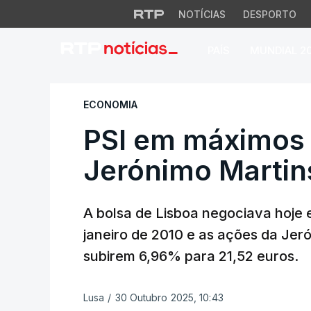
NOTÍCIAS
DESPORTO
PAÍS
MUNDIAL 2
PSI em máximos de
ECONOMIA
PSI em máximos 
Jerónimo Martin
A bolsa de Lisboa negociava hoje
janeiro de 2010 e as ações da Jer
subirem 6,96% para 21,52 euros.
Lusa
/
30 Outubro 2025, 10:43