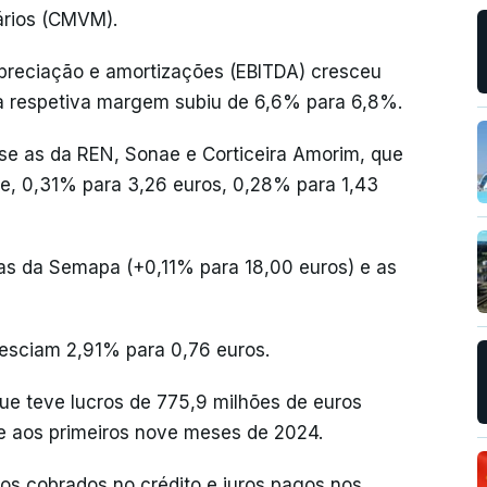
ários (CMVM).
epreciação e amortizações (EBITDA) cresceu
 a respetiva margem subiu de 6,6% para 6,8%.
e as da REN, Sonae e Corticeira Amorim, que
, 0,31% para 3,26 euros, 0,28% para 1,43
as da Semapa (+0,11% para 18,00 euros) e as
desciam 2,91% para 0,76 euros.
ue teve lucros de 775,9 milhões de euros
ce aos primeiros nove meses de 2024.
ros cobrados no crédito e juros pagos nos