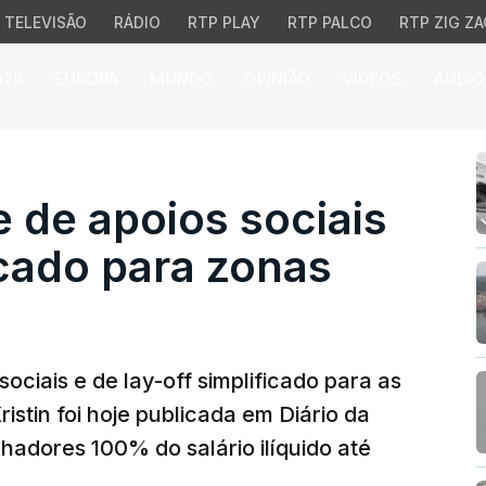
TELEVISÃO
RÁDIO
RTP PLAY
RTP PALCO
RTP ZIG ZA
026
EUROPA
MUNDO
OPINIÃO
VÍDEOS
ÁUDIO
e apoios sociais e lay-o
 de apoios sociais
icado para zonas
sociais e de lay-off simplificado para as
istin foi hoje publicada em Diário da
hadores 100% do salário ilíquido até