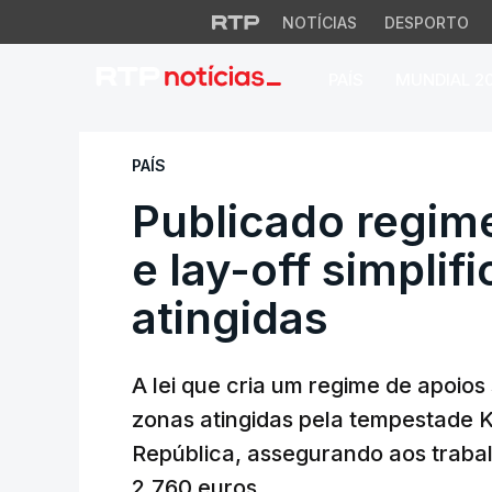
NOTÍCIAS
DESPORTO
PAÍS
MUNDIAL 2
Publicado regime d
PAÍS
Publicado regime
e lay-off simplif
atingidas
A lei que cria um regime de apoios 
zonas atingidas pela tempestade Kr
República, assegurando aos trabal
2.760 euros.