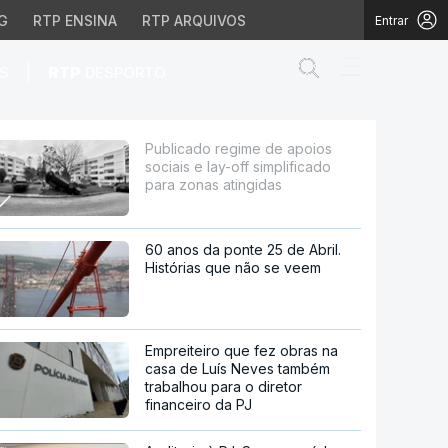
G
RTP ENSINA
RTP ARQUIVOS
Entrar
Abrir campo de
|
S
RTP
DESPORTO
ff simplificado para zo
Publicado regime de apoios
sociais e lay-off simplificado
para zonas atingidas
60 anos da ponte 25 de Abril.
Histórias que não se veem
Empreiteiro que fez obras na
casa de Luís Neves também
trabalhou para o diretor
financeiro da PJ