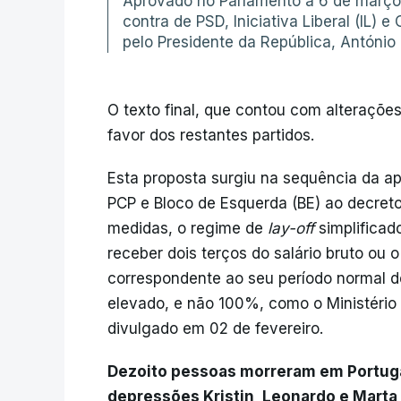
Aprovado no Parlamento a 6 de março 
contra de PSD, Iniciativa Liberal (IL) 
pelo Presidente da República, António
O texto final, que contou com alteraçõe
favor dos restantes partidos.
Esta proposta surgiu na sequência da ap
PCP e Bloco de Esquerda (BE) ao decreto
medidas, o regime de
lay-off
simplificad
receber dois terços do salário bruto ou 
correspondente ao seu período normal d
elevado, e não 100%, como o Ministéri
divulgado em 02 de fevereiro.
Dezoito pessoas morreram em Portug
depressões Kristin, Leonardo e Mart