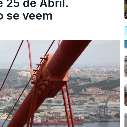
 25 de Abril.
ão se veem