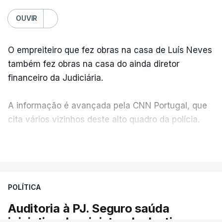
OUVIR
O empreiteiro que fez obras na casa de Luís Neves
também fez obras na casa do ainda diretor
financeiro da Judiciária.
A informação é avançada pela CNN Portugal, que
cita vários vizinhos deste alto quadro da polícia.
VER MAIS
Foi o diretor financeiro, Álvaro Pires, que assumiu a
responsabilidade de sugerir as instalações da
Construbarcelos para acolher um atrelado
POLÍTICA
apreendido numa operação de droga.
Auditoria à PJ. Seguro saúda
iniciativa da ministra da Justiça