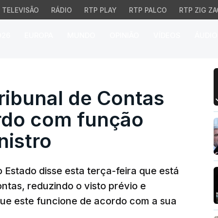
TELEVISÃO
RÁDIO
RTP PLAY
RTP PALCO
RTP ZIG ZA
026
EUROPA
MUNDO
OPINIÃO
VÍDEOS
ÁUDIO
nal de Contas funcione
ibunal de Contas
rdo com função
nistro
 Estado disse esta terça-feira que está
ontas, reduzindo o visto prévio e
que este funcione de acordo com a sua