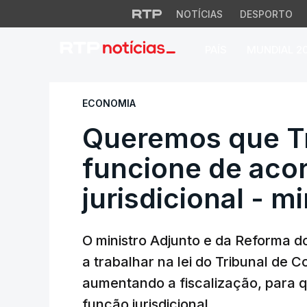
NOTÍCIAS
DESPORTO
PAÍS
MUNDIAL 2
Queremos que Tribu
ECONOMIA
Queremos que Tr
funcione de aco
jurisdicional - mi
O ministro Adjunto e da Reforma do
a trabalhar na lei do Tribunal de C
aumentando a fiscalização, para 
função jurisdicional.