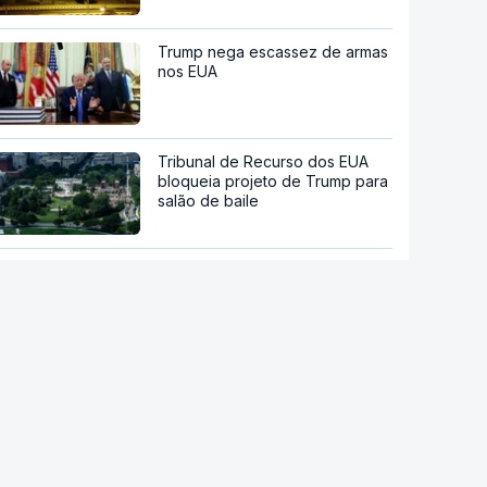
Trump nega escassez de armas
nos EUA
Tribunal de Recurso dos EUA
bloqueia projeto de Trump para
salão de baile
"O rosto foi desfigurado".
Regime talibã inaugurou uma
nova era de mulheres
assassinadas
Meta multada em 492 milhões
de euros nos EUA por danos
causados pelas redes sociais a
jovens