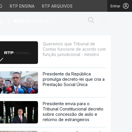
G
RTP ENSINA
RTP ARQUIVOS
Entrar
Abrir campo de
|
S
RTP
DESPORTO
 de acordo com função j
Queremos que Tribunal de
Contas funcione de acordo com
função jurisdicional - ministro
Presidente da República
promulga decreto-lei que cria a
Prestação Social Única
Presidente envia para o
Tribunal Constitucional decreto
sobre concessão de asilo e
retorno de estrangeiros