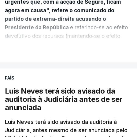
urgentes que, com a acção de Seguro, ficam
agora em causa", refere o comunicado do
partido de extrema-direita acusando o
Presidente da República
e referindo-se ao efeito
devolutivo dos recursos (mantendo-se o efeito
suspensivo) e o aumento do prazo para detenção
VER MAIS
em centro de acolhimento temporário.
Chega refere ainda que Seguro tem reservas
PAÍS
quanto à possibilidade de expulsar do país
cidadãos adultos em situação ilegal, se
Luís Neves terá sido avisado da
tiverem filhos menores.
auditoria à Judiciária antes de ser
anunciada
“Com esta acção de Seguro, sendo atingido o
prazo de 60 dias, os imigrantes terão que ser
Luís Neves terá sido avisado da auditoria à
Judiciária, antes mesmo de ser anunciada pelo
libertados,
ainda que os seus pedidos de asilo