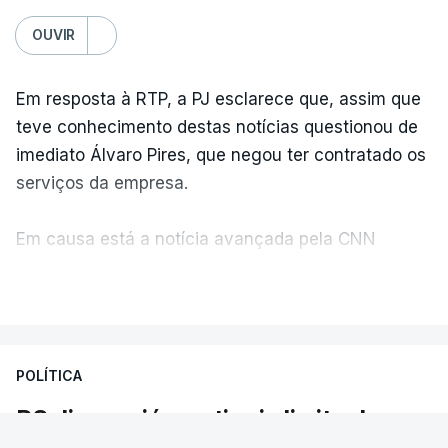
OUVIR
Em resposta à RTP, a PJ esclarece que, assim que
teve conhecimento destas notícias questionou de
imediato Álvaro Pires, que negou ter contratado os
serviços da empresa.
Em causa está a notícia avançada pela CNN
Portugal de que o diretor financeiro também tinha
VER MAIS
recorrido à Construbarcelos, tal como Luís Neves.
A Judiciária adianta ainda que não ordenou a
POLÍTICA
abertura de qualquer processo disciplinar, por não
ter qualquer elemento que indicie a realização
PS diz que já se atingiu limite do
dessas obras.
admissível. As reações à polémica