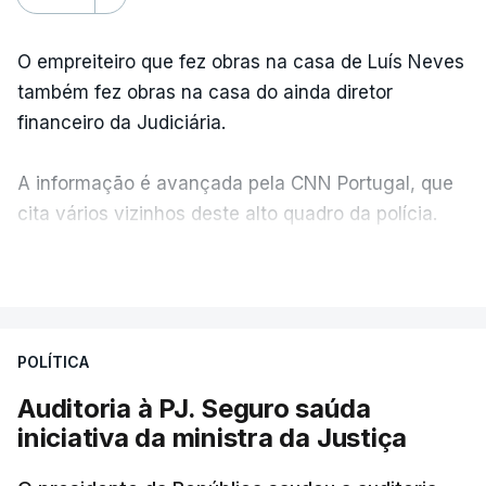
O empreiteiro que fez obras na casa de Luís Neves
também fez obras na casa do ainda diretor
financeiro da Judiciária.
A informação é avançada pela CNN Portugal, que
cita vários vizinhos deste alto quadro da polícia.
VER MAIS
Foi o diretor financeiro, Álvaro Pires, que assumiu a
responsabilidade de sugerir as instalações da
Construbarcelos para acolher um atrelado
POLÍTICA
apreendido numa operação de droga.
Auditoria à PJ. Seguro saúda
iniciativa da ministra da Justiça