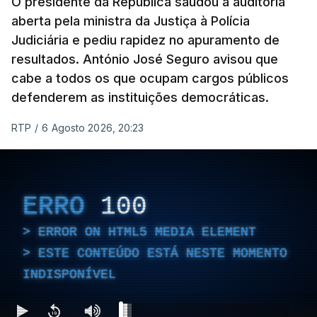
O presidente da República saudou a auditoria
aberta pela ministra da Justiça à Polícia
Judiciária e pediu rapidez no apuramento de
resultados. António José Seguro avisou que
cabe a todos os que ocupam cargos públicos
defenderem as instituições democráticas.
RTP
/
6 Agosto 2026, 20:23
ERRO
100
ERROR ON HTML5 MEDIA ELEMENT
ESTE CONTEÚDO ESTÁ NESTE MOMENTO
INDISPONÍVEL