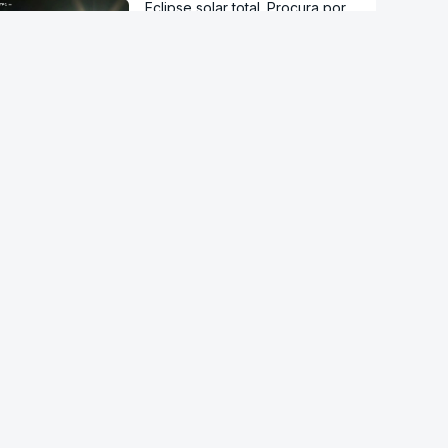
Eclipse solar total. Procura por
óculos certificados está a
aumentar
RTP suspende novas
atribuições de subsídios
questionados em auditoria da
IGF
IGAS arquiva processo de bebé
que morreu após a mãe ir a
cinco hospitais
RD Congo. Surto de ébola está
a espalhar-se a um ritmo sem
precedentes
Candidato presidencial
brasileiro Flávio Bolsonaro