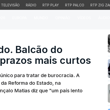
TELEVISÃO
RÁDIO
RTP PLAY
RTP PALCO
RTP ZIG ZA
026
EUROPA
MUNDO
OPINIÃO
VÍDEOS
ÁUDIO
. Balcão do Empresário
do. Balcão do
prazos mais curtos
único para tratar de burocracia. A
o da Reforma do Estado, na
çalo Matias diz que "um país lento