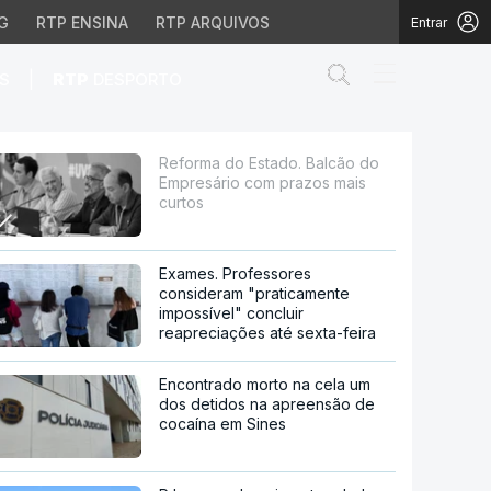
G
RTP ENSINA
RTP ARQUIVOS
Entrar
Abrir campo de
|
S
RTP
DESPORTO
 com prazos mais curto
Reforma do Estado. Balcão do
Empresário com prazos mais
curtos
Exames. Professores
consideram "praticamente
impossível" concluir
reapreciações até sexta-feira
Encontrado morto na cela um
dos detidos na apreensão de
cocaína em Sines