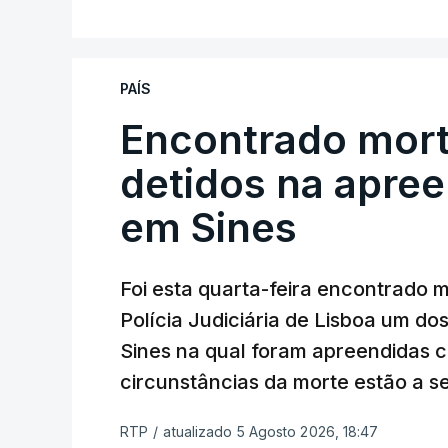
No domingo, estavam concluídos cerca d
reapreciação, mas Cristina Mota, porta-
que o processo esteja concluído a tempo
PAÍS
Encontrado mort
"Durante o fim de semana e nos últim
ser convocados professores para rea
detidos na apre
Lusa.
"Será praticamente impossível t
em Sines
sexta-feira".
Segundo os docentes, o processo de rea
Foi esta quarta-feira encontrado 
constrangimentos. Há casos em que fal
Polícia Judiciária de Lisboa um do
a alegação justificativa para o pedido 
Sines na qual foram apreendidas c
relatores devem preencher.
circunstâncias da morte estão a s
"Este é um processo muito mais buro
RTP
/
atualizado 5 Agosto 2026, 18:47