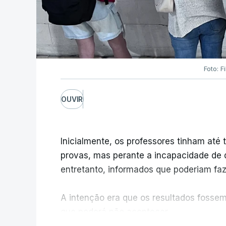
Foto: F
OUVIR
Inicialmente, os professores tinham até t
provas, mas perante a incapacidade de d
entretanto, informados que poderiam fazê
A intenção era que os resultados fossem 
que poderá não acontecer.
V