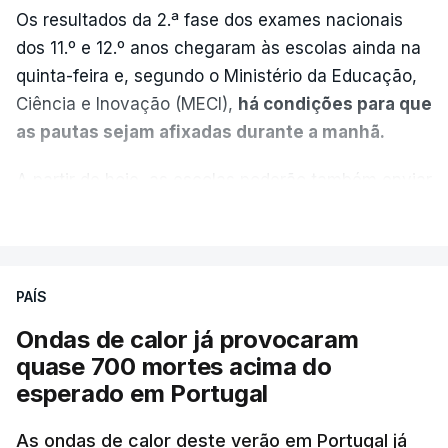
Os resultados da 2.ª fase dos exames nacionais
dos 11.º e 12.º anos chegaram às escolas ainda na
quinta-feira e, segundo o Ministério da Educação,
Ciência e Inovação (MECI),
há condições para que
as pautas sejam afixadas durante a manhã.
A partir de hoje, as escolas poderão também enviar
aos alunos as versões digitalizadas das respetivas
VER MAIS
provas classificadas, à semelhança do que
aconteceu durante a 1.ª fase.
PAÍS
Em anos anteriores, a consulta das provas
Ondas de calor já provocaram
dependia da apresentação de um requerimento,
quase 700 mortes acima do
mas o Governo decidiu, a partir deste ano,
esperado em Portugal
disponibilizar a cópia dos exames classificados a
todos os estudantes para "reforçar a transparência
As ondas de calor deste verão em Portugal já