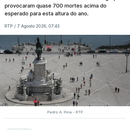
e rigor do processo" devido às falhas na
provocaram quase 700 mortes acima do
classificação eletrónica.
esperado para esta altura do ano.
Serão também publicadas as notas da 2.ª fase
RTP
/
7 Agosto 2026, 07:43
das provas finais do 9.º ano.
Quanto aos pedidos de reapreciação de provas
realizadas durante a 1.ª fase, os resultados só
serão disponibilizados às escolas hoje, mas o MECI
assegurou que as pautas serão afixadas durante a
tarde.
A tutela justificou a demora no processo de
reapreciações com o "elevado número de
pedidos"
, que este ano ultrapassou os 20 mil,
Pedro A. Pina - RTP
mais do triplo face ao ano passado.
Após a publicação desses resultados, os alunos