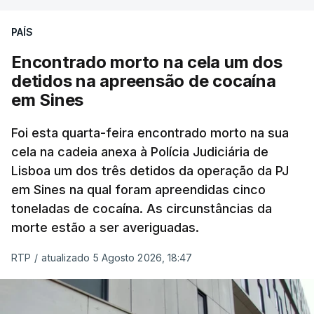
PAÍS
No domingo, estavam concluídos cerca de 50 por
cento dos mais de 20 mil pedidos de reapreciação,
Encontrado morto na cela um dos
mas Cristina Mota, porta-voz da Missão Escola
detidos na apreensão de cocaína
Pública, tem dúvidas de que o processo esteja
em Sines
concluído a tempo.
Foi esta quarta-feira encontrado morto na sua
cela na cadeia anexa à Polícia Judiciária de
"Durante o fim de semana e nos últimos dias,
Lisboa um dos três detidos da operação da PJ
apercebamo-nos que ainda estão a ser
em Sines na qual foram apreendidas cinco
convocados professores para reapreciações"
,
toneladas de cocaína. As circunstâncias da
disse a professora à agência Lusa.
"Será
morte estão a ser averiguadas.
praticamente impossível termos a totalidade
das reapreciações na sexta-feira".
RTP
/
atualizado 5 Agosto 2026, 18:47
Segundo os docentes, o processo de reapreciação
está a enfrentar vários constrangimentos. Há