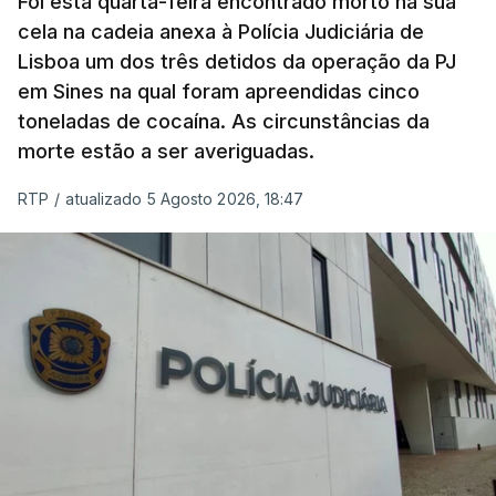
Foi esta quarta-feira encontrado morto na sua
cela na cadeia anexa à Polícia Judiciária de
"Durante o fim de semana e nos últimos dias,
Lisboa um dos três detidos da operação da PJ
apercebamo-nos que ainda estão a ser
em Sines na qual foram apreendidas cinco
convocados professores para reapreciações"
,
toneladas de cocaína. As circunstâncias da
disse a professora à agência Lusa.
"Será
morte estão a ser averiguadas.
praticamente impossível termos a totalidade
das reapreciações na sexta-feira".
RTP
/
atualizado 5 Agosto 2026, 18:47
Segundo os docentes, o processo de reapreciação
está a enfrentar vários constrangimentos. Há
casos em que faltam os modelos preenchidos
pelos alunos com a alegação justificativa para o
pedido de reapreciação, ou os documentos que os
relatores devem preencher.
"Este é um processo muito mais burocrático"
,