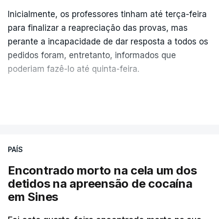
Inicialmente, os professores tinham até terça-feira
para finalizar a reapreciação das provas, mas
perante a incapacidade de dar resposta a todos os
pedidos foram, entretanto, informados que
poderiam fazê-lo até quinta-feira.
A intenção era que os resultados fossem
VER MAIS
publicados no dia seguinte (sexta-feira), o que
poderá não acontecer.
PAÍS
No domingo, estavam concluídos cerca de 50 por
cento dos mais de 20 mil pedidos de reapreciação,
Encontrado morto na cela um dos
mas Cristina Mota, porta-voz da Missão Escola
detidos na apreensão de cocaína
Pública, tem dúvidas de que o processo esteja
em Sines
concluído a tempo.